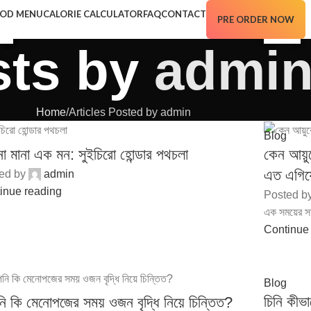
OD MENU
CALORIE CALCULATOR
FAQ
CONTACT
PRE ORDER NOW
2
4
3
29
25
R
R
P
MAR
MAY
sts by
admi
Home
Articles Posted by admin
Blog
না মানা এক মন: সুইচিরো হোন্ডার পথচলা
কেন আয়ুর
এত এগিয
ed by
admin
inue reading
Posted b
এক সময়ের সম
Continue
Blog
চিনি কীভা
 কি মেনোপজের সময় ওজন বৃদ্ধি নিয়ে চিন্তিত?