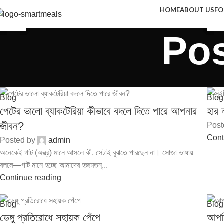
HOME
ABOUT US
FO
12
20
11
2
1
2
AUG
MAY
JUN
AP
AP
SE
Po
Blog
Blog
পেটের ভালো ব্যাকটেরিয়া কীভাবে বদলে দিতে পারে আপনার
হার 
জীবন?
Post
Cont
Posted by
admin
অনেকেই গাট (অন্ত্র) মানে আসলে কী, সেটাই বুঝতে পারছেন না। সোজা ভাষায়
বললে—গাট মানে হচ্ছে আমাদের হজমতন্...
Continue reading
Blog
Blog
ডেঙ্গু প্রতিরোধে সহায়ক পেঁপে
আপনি