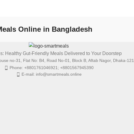
 Meals Online in Bangladesh
s: Healthy Gut-Friendly Meals Delivered to Your Doorstep
use no-31, Flat No: B4, Road No-01, Block B, Aftab Nagor, Dhaka-12
Phone: +8801761046921; +8801567945390
E-mail: info@smartmeals.online